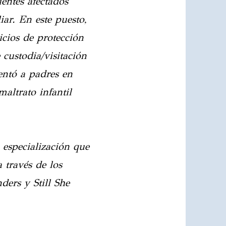
ientes afectados
iar. En este puesto,
icios de protección
custodia/visitación
entó a padres en
altrato infantil
 especialización que
 través de los
ders y Still She