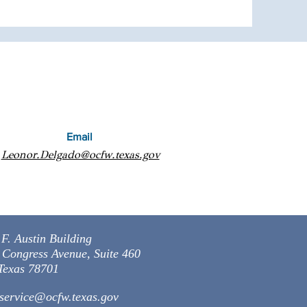
Email
Leonor.Delgado@ocfw.texas.gov
F. Austin Building
 Congress Avenue, Suite 460
 Texas 78701
service
@ocfw.texas.gov