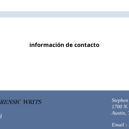
información de contacto
Stephen 
ORENSIC WRITS
1700 N.
Austin,
d
Email : 