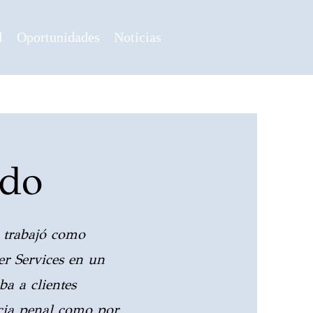
l
Oportunidades
Noticias
ado
 trabajó como
er Services en un
ba a clientes
icia penal como por