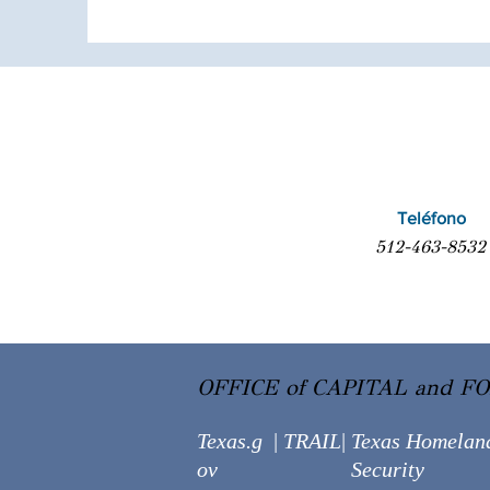
Teléfono
512-463-8532
OFFICE of CAPITAL and F
Texas.g
|
TRAIL
|
Texas Homelan
ov
Security