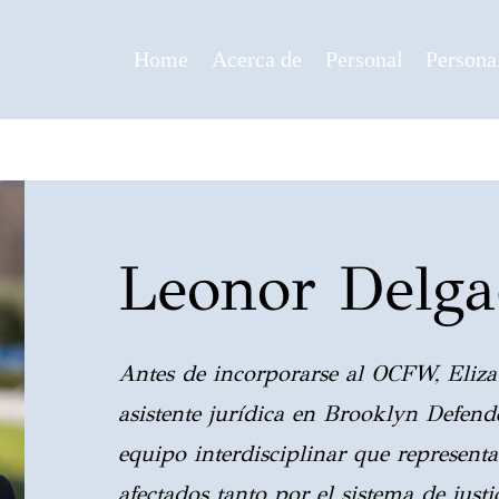
Home
Acerca de
Personal
Persona
Leonor Delg
Antes de incorporarse al OCFW, Eliza
asistente jurídica en Brooklyn Defend
equipo interdisciplinar que representa
afectados tanto por el sistema de just