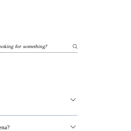
l
Oportunidades
Noticias
 muerte y personas condenadas sobre
no representa a personas en
ena?