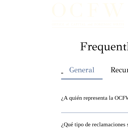
Frequent
General
Recu
¿A quién representa la OC
OCFW tiene el privilegio de re
la base de ciencia forense defe
¿Qué tipo de reclamaciones s
apelación directa de sus conden