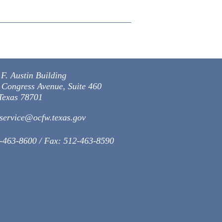
gar una orden no capital writ, see,
enal cuando los intereses de la
ase Tex. Code Crim. Proc. art.
El Defensor Público del Condado de
eriores a la condena. Además, el
F. Austin Building
des de derecho de Texas pueden
 Congress Avenue, Suite 460
 Texas 78701
service
@ocfw.texas.gov
2-463-8600 / Fax: 512-463-8590